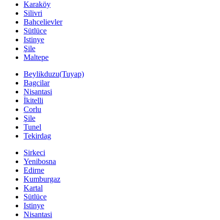
Karaköy
Silivri
Bahcelievler
Sütlüce
Istinye
Şile
Maltepe
Beylikduzu(Tuyap)
Bagcilar
Nisantasi
İkitelli
Corlu
Şile
Tunel
Tekirdag
Sirkeci
Yenibosna
Edirne
Kumburgaz
Kartal
Sütlüce
Istinye
Nisantasi