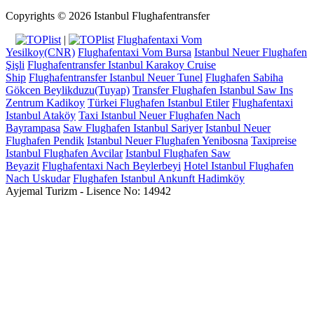
Copyrights © 2026 Istanbul Flughafentransfer
|
Flughafentaxi Vom
Yesilkoy(CNR)
Flughafentaxi Vom Bursa
Istanbul Neuer Flughafen
Şişli
Flughafentransfer Istanbul Karakoy Cruise
Ship
Flughafentransfer Istanbul Neuer Tunel
Flughafen Sabiha
Gökcen Beylikduzu(Tuyap)
Transfer Flughafen Istanbul Saw Ins
Zentrum Kadikoy
Türkei Flughafen Istanbul Etiler
Flughafentaxi
Istanbul Ataköy
Taxi Istanbul Neuer Flughafen Nach
Bayrampasa
Saw Flughafen Istanbul Sariyer
Istanbul Neuer
Flughafen Pendik
Istanbul Neuer Flughafen Yenibosna
Taxipreise
Istanbul Flughafen Avcilar
Istanbul Flughafen Saw
Beyazit
Flughafentaxi Nach Beylerbeyi
Hotel Istanbul Flughafen
Nach Uskudar
Flughafen Istanbul Ankunft Hadimköy
Ayjemal Turizm - Lisence No: 14942