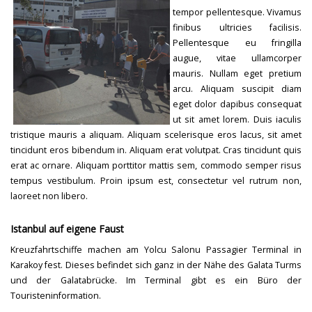
tempor pellentesque. Vivamus
finibus ultricies facilisis.
Pellentesque eu fringilla
augue, vitae ullamcorper
mauris. Nullam eget pretium
arcu. Aliquam suscipit diam
eget dolor dapibus consequat
ut sit amet lorem. Duis iaculis
tristique mauris a aliquam. Aliquam scelerisque eros lacus, sit amet
tincidunt eros bibendum in. Aliquam erat volutpat. Cras tincidunt quis
erat ac ornare. Aliquam porttitor mattis sem, commodo semper risus
tempus vestibulum. Proin ipsum est, consectetur vel rutrum non,
laoreet non libero.
Istanbul auf eigene Faust
Kreuzfahrtschiffe machen am Yolcu Salonu Passagier Terminal in
Karakoy fest. Dieses befindet sich ganz in der Nähe des Galata Turms
und der Galatabrücke. Im Terminal gibt es ein Büro der
Touristeninformation.