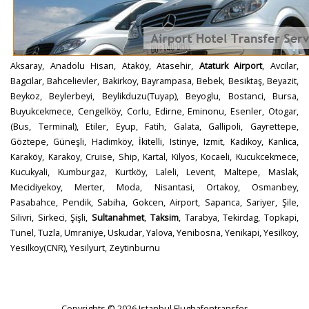
Aksaray, Anadolu Hisarı, Ataköy, Atasehir,
Ataturk Airport
, Avcilar,
Bagcilar, Bahcelievler, Bakirkoy, Bayrampasa, Bebek, Besiktaş, Beyazit,
Beykoz, Beylerbeyi, Beylikduzu(Tuyap), Beyoglu, Bostanci, Bursa,
Buyukcekmece, Cengelköy, Corlu, Edirne, Eminonu, Esenler, Otogar,
(Bus, Terminal), Etiler, Eyup, Fatih, Galata, Gallipoli, Gayrettepe,
Göztepe, Güneşli, Hadimköy, İkitelli, Istinye, Izmit, Kadikoy, Kanlica,
Karaköy, Karakoy, Cruise, Ship, Kartal, Kilyos, Kocaeli, Kucukcekmece,
Kucukyali, Kumburgaz, Kurtköy, Laleli, Levent, Maltepe, Maslak,
Mecidiyekoy, Merter, Moda, Nisantasi, Ortakoy, Osmanbey,
Pasabahce, Pendik, Sabiha, Gokcen, Airport, Sapanca, Sariyer, Şile,
Silivri, Sirkeci, Şişli,
Sultanahmet
,
Taksim
, Tarabya, Tekirdag, Topkapi,
Tunel, Tuzla, Umraniye, Uskudar, Yalova, Yenibosna, Yenikapi, Yesilkoy,
Yesilkoy(CNR), Yesilyurt, Zeytinburnu
Copyrights © 2026 Istanbul Flughafentransfer