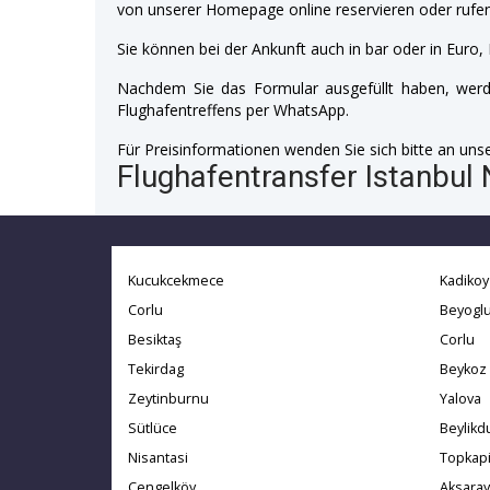
von unserer Homepage online reservieren oder rufen
Sie können bei der Ankunft auch in bar oder in Euro, 
Nachdem Sie das Formular ausgefüllt haben, werde
Flughafentreffens per WhatsApp.
Für Preisinformationen wenden Sie sich bitte an unser
Flughafentransfer Istanbul 
Kucukcekmece
Kadikoy
Corlu
Beyogl
Besiktaş
Corlu
Tekirdag
Beykoz
Zeytinburnu
Yalova
Sütlüce
Beylikd
Nisantasi
Topkap
Cengelköy
Aksaray