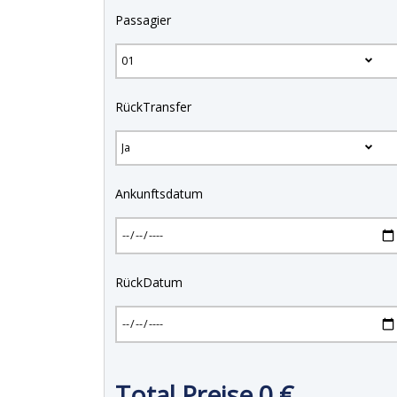
Passagier
RückTransfer
Ankunftsdatum
RückDatum
Total Preise
0
€