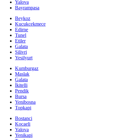
Yalova
Bayrampasa
Beykoz
Kucukcekmece
Edirne
Tunel
Etiler
Galata
Silivri
Yesilyurt
Kumburgaz
Maslak
Galata
İkitelli
Pendik
Bursa
Yenibosna
Topkapi
Bostanci
Kocaeli
Yalova
Yenikapi