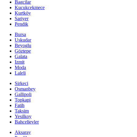
Bagcilar
Kucukcekmece
Kurtköy
Sariyer
Pendik
Bursa
Uskudar
Beyoglu
Göztepe
Galata
Izmit
Moda
Laleli
Sirkeci
Osmanbey
Gallipoli
Topkapi
Fatih
Taksim
Yesilkoy
Bahcelievler
Aksaray