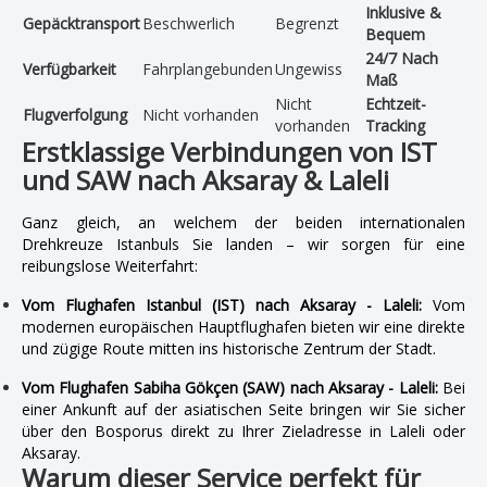
Inklusive &
Gepäcktransport
Beschwerlich
Begrenzt
Bequem
24/7 Nach
Verfügbarkeit
Fahrplangebunden
Ungewiss
Maß
Nicht
Echtzeit-
Flugverfolgung
Nicht vorhanden
vorhanden
Tracking
Erstklassige Verbindungen von IST
und SAW nach Aksaray & Laleli
Ganz gleich, an welchem der beiden internationalen
Drehkreuze Istanbuls Sie landen – wir sorgen für eine
reibungslose Weiterfahrt:
Vom Flughafen Istanbul (IST) nach Aksaray - Laleli:
Vom
modernen europäischen Hauptflughafen bieten wir eine direkte
und zügige Route mitten ins historische Zentrum der Stadt.
Vom Flughafen Sabiha Gökçen (SAW) nach Aksaray - Laleli:
Bei
einer Ankunft auf der asiatischen Seite bringen wir Sie sicher
über den Bosporus direkt zu Ihrer Zieladresse in Laleli oder
Aksaray.
Warum dieser Service perfekt für