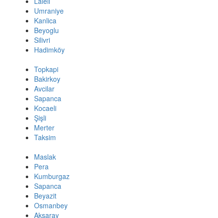
Laleli
Umraniye
Kanlica
Beyoglu
Silivri
Hadimköy
Topkapi
Bakirkoy
Avcilar
Sapanca
Kocaeli
Şişli
Merter
Taksim
Maslak
Pera
Kumburgaz
Sapanca
Beyazit
Osmanbey
Aksaray