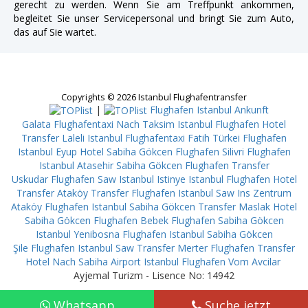
gerecht zu werden. Wenn Sie am Treffpunkt ankommen,
begleitet Sie unser Servicepersonal und bringt Sie zum Auto,
das auf Sie wartet.
Copyrights © 2026 Istanbul Flughafentransfer
|
Flughafen Istanbul Ankunft
Galata
Flughafentaxi Nach Taksim
Istanbul Flughafen Hotel
Transfer Laleli
Istanbul Flughafentaxi Fatih
Türkei Flughafen
Istanbul Eyup
Hotel Sabiha Gökcen Flughafen Silivri
Flughafen
Istanbul Atasehir
Sabiha Gökcen Flughafen Transfer
Uskudar
Flughafen Saw Istanbul Istinye
Istanbul Flughafen Hotel
Transfer Ataköy
Transfer Flughafen Istanbul Saw Ins Zentrum
Ataköy
Flughafen Istanbul Sabiha Gökcen Transfer Maslak
Hotel
Sabiha Gökcen Flughafen Bebek
Flughafen Sabiha Gökcen
Istanbul Yenibosna
Flughafen Istanbul Sabiha Gökcen
Şile
Flughafen Istanbul Saw Transfer Merter
Flughafen Transfer
Hotel Nach Sabiha Airport
Istanbul Flughafen Vom Avcilar
Ayjemal Turizm - Lisence No: 14942
Whatsapp
Suche jetzt