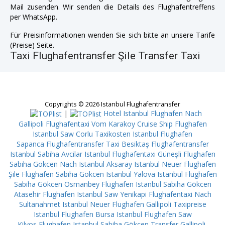
Mail zusenden. Wir senden die Details des Flughafentreffens
per WhatsApp.
Für Preisinformationen wenden Sie sich bitte an unsere Tarife
(Preise) Seite.
Taxi Flughafentransfer Şile Transfer Taxi
Copyrights © 2026 Istanbul Flughafentransfer
|
Hotel Istanbul Flughafen Nach
Gallipoli
Flughafentaxi Vom Karakoy Cruise Ship
Flughafen
Istanbul Saw Corlu
Taxikosten Istanbul Flughafen
Sapanca
Flughafentransfer Taxi Besiktaş
Flughafentransfer
Istanbul Sabiha Avcilar
Istanbul Flughafentaxi Güneşli
Flughafen
Sabiha Gökcen Nach Istanbul Aksaray
Istanbul Neuer Flughafen
Şile
Flughafen Sabiha Gökcen Istanbul Yalova
Istanbul Flughafen
Sabiha Gökcen Osmanbey
Flughafen Istanbul Sabiha Gökcen
Atasehir
Flughafen Istanbul Saw Yenikapi
Flughafentaxi Nach
Sultanahmet
Istanbul Neuer Flughafen Gallipoli
Taxipreise
Istanbul Flughafen Bursa
Istanbul Flughafen Saw
Kilyos
Flughafen Istanbul Sabiha Gökcen Transfer Gallipoli