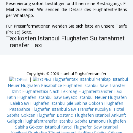
Reservierung sofort bestätigen und Ihnen eine Bestätigungs-E-
Mail zusenden. Wir senden die Details des Flughafentreffens
per WhatsApp.
Für Preisinformationen wenden Sie sich bitte an unsere Tarife
(Preise) Seite.
Taxikosten Istanbul Flughafen Sultanahmet
Transfer Taxi
Copyrights © 2026 Istanbul Flughafentransfer
|
Flughafentaxi Istanbul Yenikapi
Istanbul
Neuer Flughafen Pasabahce
Flughafen Istanbul Saw Transfer
Izmit
Flughafentaxi Nach Tekirdag
Flughafentransfer Taxi
Fatih
Flughafen Istanbul Saw Beyazit
Istanbul Neuer Flughafen
Laleli
Saw Flughafen Istanbul Şile
Sabiha Gökcen Flughafen
Pasabahce
Flughafen Istanbul Saw Transfer Kucukyali
Hotel
Sabiha Gökcen Flughafen Bostanci
Flughafen Istanbul Ankunft
Gallipoli
Flughafentransfer Istanbul Sabiha Eminonu
Flughafen
Sabiha Gökcen Istanbul Kartal
Flughafen Saw Istanbul
Yenikapi
Flughafen Türkei Istanbul Kadikoy
Sabiha Gökcen