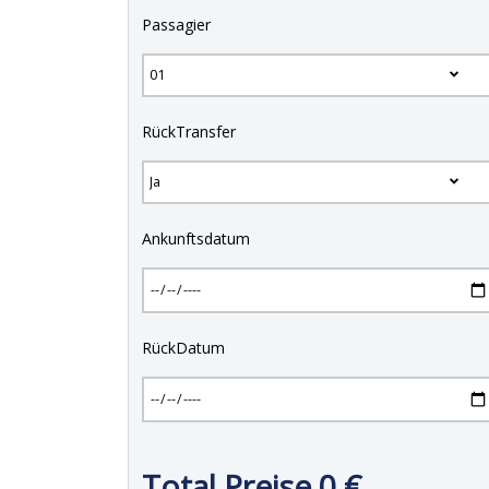
Passagier
RückTransfer
Ankunftsdatum
RückDatum
Total Preise
0
€