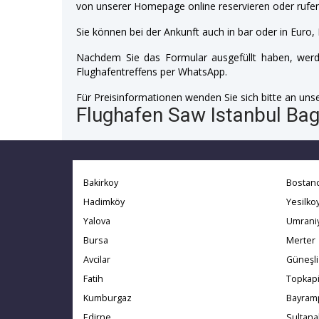
von unserer Homepage online reservieren oder rufen
Sie können bei der Ankunft auch in bar oder in Euro, 
Nachdem Sie das Formular ausgefüllt haben, werde
Flughafentreffens per WhatsApp.
Für Preisinformationen wenden Sie sich bitte an unser
Flughafen Saw Istanbul Bagc
Bakirkoy
Bostanc
Hadimköy
Yesilko
Yalova
Umrani
Bursa
Merter
Avcilar
Güneşli
Fatih
Topkap
Kumburgaz
Bayram
Edirne
Sultan