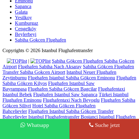
Eminonu
Sapanca
Galata
Yesilkoy
Kumburgaz
Cengelköy
Beylerbeyi
Sabiha Gokcen Flughafen
Copyrights © 2026 Istanbul Flughafentransfer
|
Sabiha Gökcen Flughafen Sabiha Gokcen
Airport
Flughafen Sabiha Nach Aksaray
Sabiha Gökcen Flughafen
Transfer Sabiha Gokcen Airport
Istanbul Neuer Flughafen
Zeytinburnu
Flughafen Istanbul Sabiha Gökcen Eminonu
Flughafen
Sabiha Gökcen Kilyos
Flughafen Istanbul Saw
Bayrampasa
Flughafen Sabiha Gökcen Bagcilar
Flughafentaxi
Istanbul Bebek
Flughafen Istanbul Saw Sapanca
Türkei Istanbul
Flughafen Eminonu
Flughafentaxi Nach Beyoglu
Flughafen Sabiha
Gökcen Silivri
Hotel Sabiha Gökcen Flughafen
Bahcelievler
Flughafen Istanbul Sabiha Gökcen Transfer
Bahcelievler
Istanbul Flughafentransfer Bostanci
Istanbul Flughafen
Sabiha Gökcen Esenler Otogar (Bus Terminal)
Taxipreise Istanbul
Whatsapp
Suche jetzt
Flughafen Bursa
Ayjemal Turizm - Lisence No: 14942