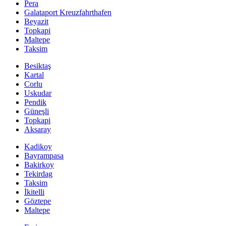
Pera
Galataport Kreuzfahrthafen
Beyazit
Topkapi
Maltepe
Taksim
Besiktaş
Kartal
Corlu
Uskudar
Pendik
Güneşli
Topkapi
Aksaray
Kadikoy
Bayrampasa
Bakirkoy
Tekirdag
Taksim
İkitelli
Göztepe
Maltepe