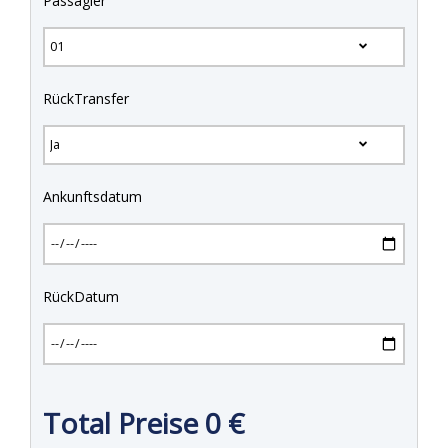
Passagier
RückTransfer
Ankunftsdatum
RückDatum
Total Preise
0
€