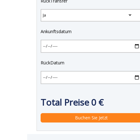
RückTransfer
Ankunftsdatum
RückDatum
Total Preise
0
€