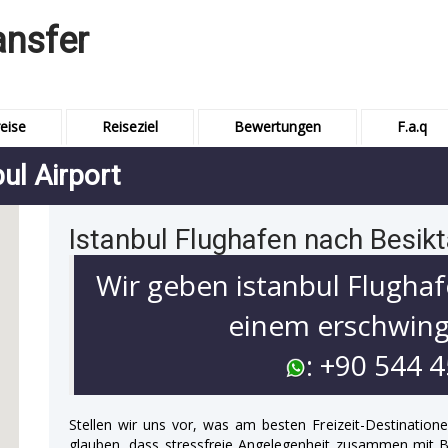
ansfer
eise
Reiseziel
Bewertungen
F.a.q
ul Airport
Istanbul Flughafen nach Besikt
Wir geben istanbul Flughaf
einem erschwingl
: +90 544 
Stellen wir uns vor, was am besten Freizeit-Destination
glauben, dass stressfreie Angelegenheit zusammen mit 