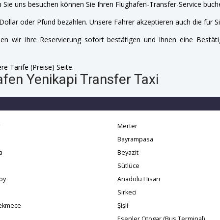
 Sie uns besuchen können Sie Ihren Flughafen-Transfer-Service buche
Dollar oder Pfund bezahlen. Unsere Fahrer akzeptieren auch die für Si
n wir Ihre Reservierung sofort bestätigen und Ihnen eine Bestäti
e Tarife (Preise) Seite.
fen Yenikapi Transfer Taxi
Merter
Bayrampasa
a
Beyazit
Sütlüce
öy
Anadolu Hisarı
Sirkeci
ekmece
Şişli
Esenler Otogar (Bus Terminal)