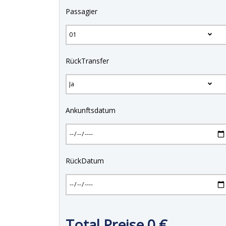
Passagier
RückTransfer
Ankunftsdatum
RückDatum
Total Preise
0
€