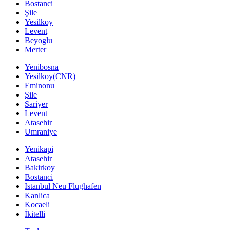
Bostanci
Şile
Yesilkoy
Levent
Beyoglu
Merter
Yenibosna
Yesilkoy(CNR)
Eminonu
Şile
Sariyer
Levent
Atasehir
Umraniye
Yenikapi
Atasehir
Bakirkoy
Bostanci
Istanbul Neu Flughafen
Kanlica
Kocaeli
İkitelli