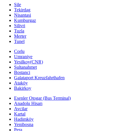
Şile
Tekirdag
Nisantasi
Kumburgaz
Silivri
Tuzla
Merter
Tunel
Corlu
Umraniye
Yesilkoy(CNR)
Sultanahmet
Bostanci
Galataport Kreuzfahrthafen
Ataköy
Bakirkoy
Esenler Otogar (Bus Terminal)
Anadolu Hisarı
Avcilar
Kartal
Hadimköy
Yenibosna
Pera