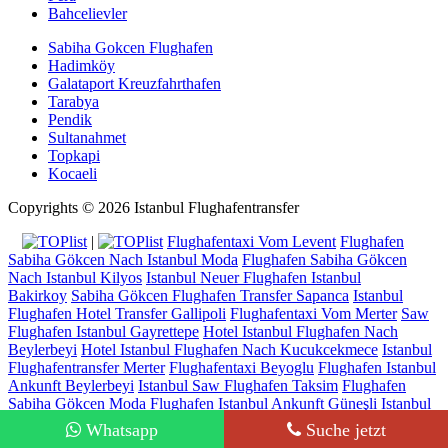
Bahcelievler
Sabiha Gokcen Flughafen
Hadimköy
Galataport Kreuzfahrthafen
Tarabya
Pendik
Sultanahmet
Topkapi
Kocaeli
Copyrights © 2026 Istanbul Flughafentransfer
|
Flughafentaxi Vom Levent
Flughafen
Sabiha Gökcen Nach Istanbul Moda
Flughafen Sabiha Gökcen
Nach Istanbul Kilyos
Istanbul Neuer Flughafen Istanbul
Bakirkoy
Sabiha Gökcen Flughafen Transfer Sapanca
Istanbul
Flughafen Hotel Transfer Gallipoli
Flughafentaxi Vom Merter
Saw
Flughafen Istanbul Gayrettepe
Hotel Istanbul Flughafen Nach
Beylerbeyi
Hotel Istanbul Flughafen Nach Kucukcekmece
Istanbul
Flughafentransfer Merter
Flughafentaxi Beyoglu
Flughafen Istanbul
Ankunft Beylerbeyi
Istanbul Saw Flughafen Taksim
Flughafen
Sabiha Gökcen Moda
Flughafen Istanbul Ankunft Güneşli
Istanbul
Neuer Flughafen Transfer Buyukcekmece
Flughafentaxi Nach
Whatsapp
Suche jetzt
Göztepe