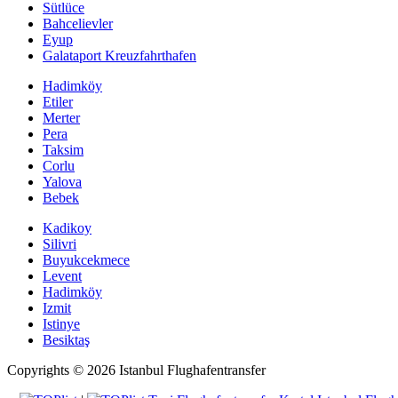
Sütlüce
Bahcelievler
Eyup
Galataport Kreuzfahrthafen
Hadimköy
Etiler
Merter
Pera
Taksim
Corlu
Yalova
Bebek
Kadikoy
Silivri
Buyukcekmece
Levent
Hadimköy
Izmit
Istinye
Besiktaş
Copyrights © 2026 Istanbul Flughafentransfer