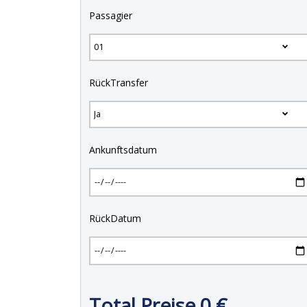
Passagier
RückTransfer
Ankunftsdatum
RückDatum
Total Preise
0
€