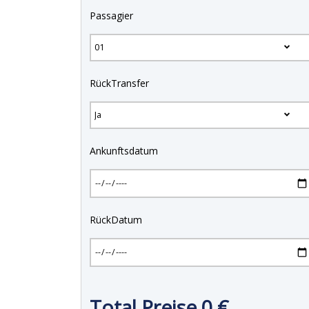
Passagier
RückTransfer
Ankunftsdatum
RückDatum
Total Preise
0
€