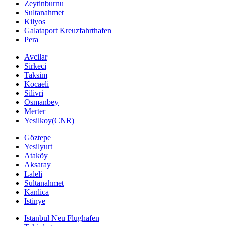
Zeytinburnu
Sultanahmet
Kilyos
Galataport Kreuzfahrthafen
Pera
Avcilar
Sirkeci
Taksim
Kocaeli
Silivri
Osmanbey
Merter
Yesilkoy(CNR)
Göztepe
Yesilyurt
Ataköy
Aksaray
Laleli
Sultanahmet
Kanlica
Istinye
Istanbul Neu Flughafen