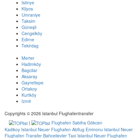
Istinye
Kilyos
Umraniye
Taksim
Güneşli
Cengelköy
Edirne
Tekirdag
Merter
Hadimköy
Bagcilar
Aksaray
Gayrettepe
Ortakoy
Kurtköy
Izmit
Copyrights © 2026 Istanbul Flughafentransfer
|
Flughafen Sabiha Gökcen
Kadikoy
Istanbul Neuer Flughafen Abflug Eminonu
Istanbul Neuer
Flughafen Transfer Bahcelievler
Taxi Istanbul Neuer Flughafen