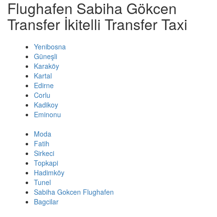
Flughafen Sabiha Gökcen
Transfer İkitelli Transfer Taxi
Yenibosna
Güneşli
Karaköy
Kartal
Edirne
Corlu
Kadikoy
Eminonu
Moda
Fatih
Sirkeci
Topkapi
Hadimköy
Tunel
Sabiha Gokcen Flughafen
Bagcilar