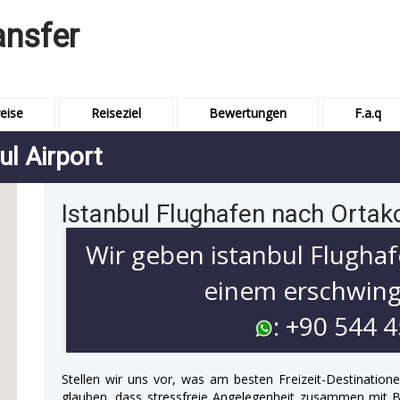
ansfer
eise
Reiseziel
Bewertungen
F.a.q
ul Airport
Istanbul Flughafen nach Ortak
Wir geben istanbul Flughaf
einem erschwingl
: +90 544 
Stellen wir uns vor, was am besten Freizeit-Destination
glauben, dass stressfreie Angelegenheit zusammen mit 