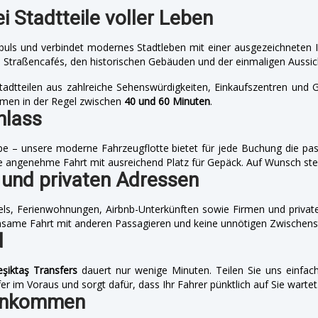
 Stadtteile voller Leben
buls und verbindet modernes Stadtleben mit einer ausgezeichneten In
traßencafés, den historischen Gebäuden und der einmaligen Aussich
tadtteilen aus zahlreiche Sehenswürdigkeiten, Einkaufszentren und Ge
men in der Regel zwischen
40 und 60 Minuten
.
nlass
ppe – unsere moderne Fahrzeugflotte bietet für jede Buchung die 
e angenehme Fahrt mit ausreichend Platz für Gepäck. Auf Wunsch stelle
s und privaten Adressen
tels, Ferienwohnungen, Airbnb-Unterkünften sowie Firmen und priva
einsame Fahrt mit anderen Passagieren und keine unnötigen Zwischens
d
şiktaş Transfers
dauert nur wenige Minuten. Teilen Sie uns einfach
r im Voraus und sorgt dafür, dass Ihr Fahrer pünktlich auf Sie wartet
 ankommen