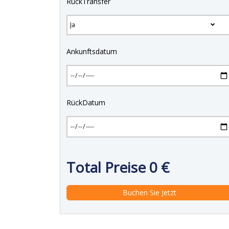
RückTransfer
Ankunftsdatum
RückDatum
Total Preise
0
€