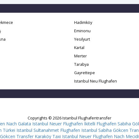
ekmece
Hadimköy
ş
Eminonu
sna
Yesilyurt
Kartal
Merter
Tarabya
Gayrettepe
Istanbul Neu Flughafen
Copyrights © 2026 Istanbul Flughafentransfer
fen Nach Galata
Istanbul Neuer Flughafen İkitelli
Flughafen Sabiha Gök
n Türkei Istanbul Sultanahmet
Flughafen Istanbul Sabiha Gökcen Tran
 Gökcen Transfer Karaköy
Taxi Istanbul Neuer Flughafen Nach Mecid