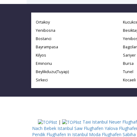
Ortakoy
Kucukc
Yenibosna
Besikta
Bostanci
Yenibo
Bayrampasa
Bagcilar
Kilyos
Sariyer
Eminonu
Bursa
Beylikduzu(Tuyap)
Tunel
Sirkeci
Kocaeli
|
Taxi Istanbul Neuer Flugha
Nach Bebek
Istanbul Saw Flughafen Yalova
Flughafe
Pendik
Flughafen In Istanbul Moda
Flughafen Sabiha