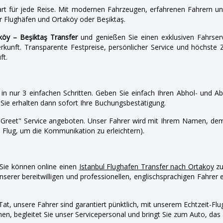
Start für jede Reise. Mit modernen Fahrzeugen, erfahrenen Fahrern un
r Flughäfen und Ortaköy oder Beşiktaş.
köy – Beşiktaş Transfer
und genießen Sie einen exklusiven Fahrse
rkunft. Transparente Festpreise, persönlicher Service und höchste Z
ft.
n in nur 3 einfachen Schritten. Geben Sie einfach Ihren Abhol- und A
Sie erhalten dann sofort Ihre Buchungsbestätigung.
d Greet" Service angeboten. Unser Fahrer wird mit Ihrem Namen, 
 Flug, um die Kommunikation zu erleichtern).
. Sie können online einen
Istanbul Flughafen Transfer nach Ortakoy
zu
nserer bereitwilligen und professionellen, englischsprachigen Fahrer e
Tat, unsere Fahrer sind garantiert pünktlich, mit unserem Echtzeit-F
 begleitet Sie unser Servicepersonal und bringt Sie zum Auto, das a