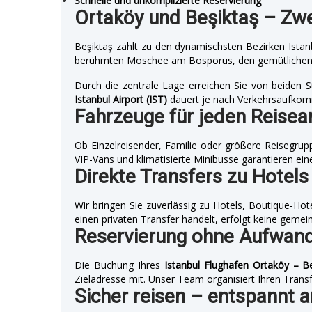
Schnelle und unkomplizierte Reservierung
Ortaköy und Beşiktaş – Zwei
Beşiktaş zählt zu den dynamischsten Bezirken Istan
berühmten Moschee am Bosporus, den gemütlichen S
Durch die zentrale Lage erreichen Sie von beiden S
Istanbul Airport (IST)
dauert je nach Verkehrsaufkom
Fahrzeuge für jeden Reisea
Ob Einzelreisender, Familie oder größere Reisegru
VIP-Vans und klimatisierte Minibusse garantieren ein
Direkte Transfers zu Hotel
Wir bringen Sie zuverlässig zu Hotels, Boutique-Ho
einen privaten Transfer handelt, erfolgt keine gem
Reservierung ohne Aufwan
Die Buchung Ihres
Istanbul Flughafen Ortaköy – Be
Zieladresse mit. Unser Team organisiert Ihren Transfe
Sicher reisen – entspannt