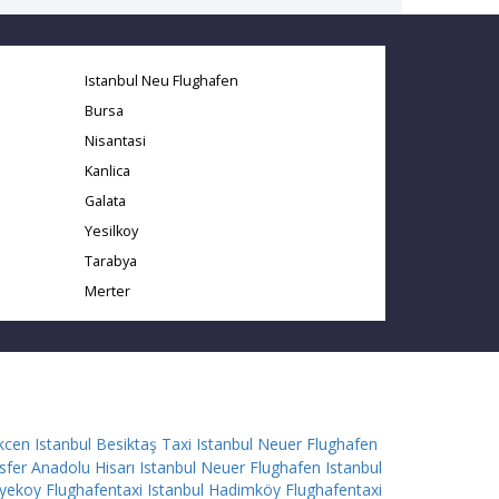
Istanbul Neu Flughafen
Bursa
Nisantasi
Kanlica
Galata
Yesilkoy
Tarabya
Merter
cen Istanbul Besiktaş
Taxi Istanbul Neuer Flughafen
sfer Anadolu Hisarı
Istanbul Neuer Flughafen Istanbul
iyekoy
Flughafentaxi Istanbul Hadimköy
Flughafentaxi