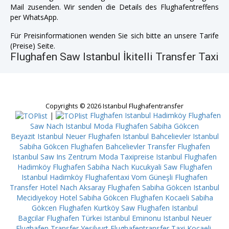
Mail zusenden. Wir senden die Details des Flughafentreffens
per WhatsApp.
Für Preisinformationen wenden Sie sich bitte an unsere Tarife
(Preise) Seite.
Flughafen Saw Istanbul İkitelli Transfer Taxi
Copyrights © 2026 Istanbul Flughafentransfer
|
Flughafen Istanbul Hadimköy
Flughafen
Saw Nach Istanbul Moda
Flughafen Sabiha Gökcen
Beyazit
Istanbul Neuer Flughafen Istanbul Bahcelievler
Istanbul
Sabiha Gökcen Flughafen Bahcelievler
Transfer Flughafen
Istanbul Saw Ins Zentrum Moda
Taxipreise Istanbul Flughafen
Hadimköy
Flughafen Sabiha Nach Kucukyali
Saw Flughafen
Istanbul Hadimköy
Flughafentaxi Vom Güneşli
Flughafen
Transfer Hotel Nach Aksaray
Flughafen Sabiha Gökcen Istanbul
Mecidiyekoy
Hotel Sabiha Gökcen Flughafen Kocaeli
Sabiha
Gökcen Flughafen Kurtköy
Saw Flughafen Istanbul
Bagcilar
Flughafen Türkei Istanbul Eminonu
Istanbul Neuer
Flughafen Transfer Yesilyurt
Flughafentransfer Taxi Kocaeli