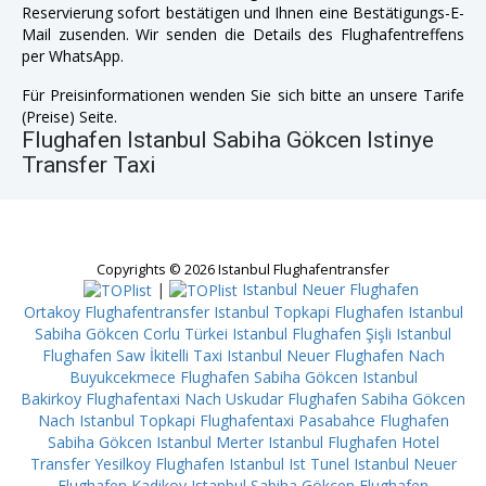
Reservierung sofort bestätigen und Ihnen eine Bestätigungs-E-
Mail zusenden. Wir senden die Details des Flughafentreffens
per WhatsApp.
Für Preisinformationen wenden Sie sich bitte an unsere Tarife
(Preise) Seite.
Flughafen Istanbul Sabiha Gökcen Istinye
Transfer Taxi
Copyrights © 2026 Istanbul Flughafentransfer
|
Istanbul Neuer Flughafen
Ortakoy
Flughafentransfer Istanbul Topkapi
Flughafen Istanbul
Sabiha Gökcen Corlu
Türkei Istanbul Flughafen Şişli
Istanbul
Flughafen Saw İkitelli
Taxi Istanbul Neuer Flughafen Nach
Buyukcekmece
Flughafen Sabiha Gökcen Istanbul
Bakirkoy
Flughafentaxi Nach Uskudar
Flughafen Sabiha Gökcen
Nach Istanbul Topkapi
Flughafentaxi Pasabahce
Flughafen
Sabiha Gökcen Istanbul Merter
Istanbul Flughafen Hotel
Transfer Yesilkoy
Flughafen Istanbul Ist Tunel
Istanbul Neuer
Flughafen Kadikoy
Istanbul Sabiha Gökcen Flughafen