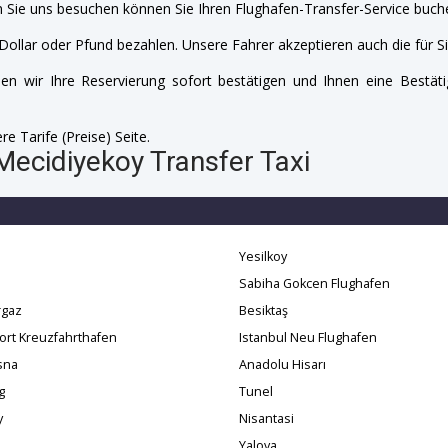
 Sie uns besuchen können Sie Ihren Flughafen-Transfer-Service buche
Dollar oder Pfund bezahlen. Unsere Fahrer akzeptieren auch die für Si
n wir Ihre Reservierung sofort bestätigen und Ihnen eine Bestäti
e Tarife (Preise) Seite.
Mecidiyekoy Transfer Taxi
Yesilkoy
i
Sabiha Gokcen Flughafen
gaz
Besiktaş
ort Kreuzfahrthafen
Istanbul Neu Flughafen
sna
Anadolu Hisarı
g
Tunel
y
Nisantasi
Yalova