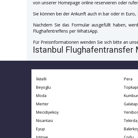
von unserer Homepage online reservieren oder rufen
Sie können bei der Ankunft auch in bar oder in Euro, 
Nachdem Sie das Formular ausgefüllt haben, werde
Flughafentreffens per WhatsApp.
Für Preisinformationen wenden Sie sich bitte an unser
Istanbul Flughafentransfer 
İkitelli
Pera
Beyoglu
Topkap
Moda
Kumbur
Merter
Galatap
Mecidiyekoy
Yenibo
Nisantasi
Tekirda
Eyup
Bakirko
Istinye
Corlu