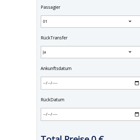
Passagier
RückTransfer
Ankunftsdatum
RückDatum
Total Preise
0
€