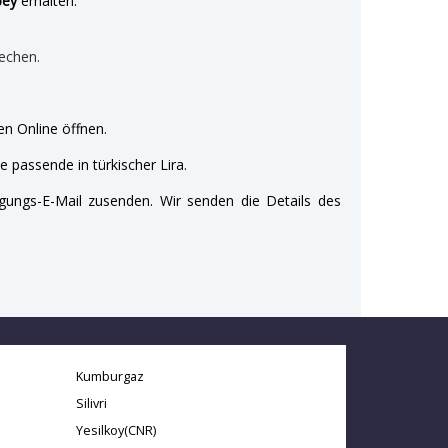
bey
erhalten:
echen.
n Online öffnen.
e passende in türkischer Lira.
gungs-E-Mail zusenden. Wir senden die Details des
Kumburgaz
Silivri
Yesilkoy(CNR)