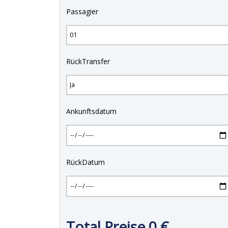
Passagier
RückTransfer
Ankunftsdatum
RückDatum
Total Preise
0
€