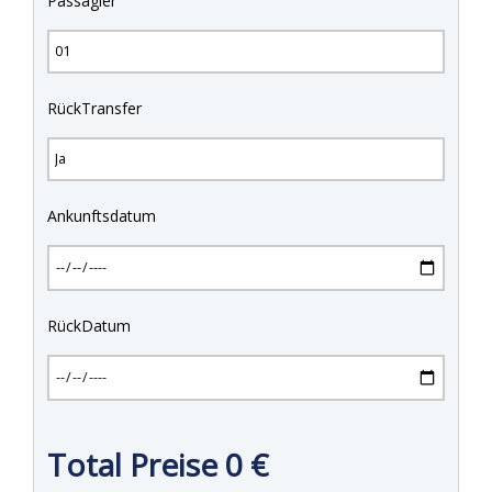
Passagier
RückTransfer
Ankunftsdatum
RückDatum
Total Preise
0
€