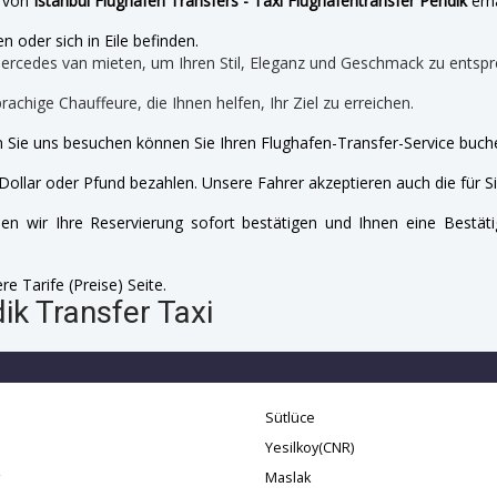
e von
Istanbul Flughafen Transfers - Taxi Flughafentransfer Pendik
erha
n oder sich in Eile befinden.
mercedes van mieten, um Ihren Stil, Eleganz und Geschmack zu entspr
prachige Chauffeure, die Ihnen helfen, Ihr Ziel zu erreichen.
 Sie uns besuchen können Sie Ihren Flughafen-Transfer-Service buche
Dollar oder Pfund bezahlen. Unsere Fahrer akzeptieren auch die für Si
n wir Ihre Reservierung sofort bestätigen und Ihnen eine Bestäti
e Tarife (Preise) Seite.
ik Transfer Taxi
Sütlüce
i
Yesilkoy(CNR)
Maslak