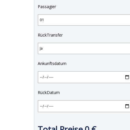
Passagier
RückTransfer
Ankunftsdatum
RückDatum
Total Preise
0
€