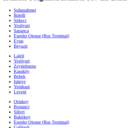
Sultanahmet
İkitelli
Sirkeci
Yesilyurt
Sapanca
Esenler Otogar (Bus Terminal)
Eyup
Beyazit
Laleli
Yesilyurt
Zeytinburnu
Karaköy
Bebek
Istinye
Yenikapi
Levent
Ortakoy
Bostanci
Silivri
Bakirkoy
Esenler Otogar (Bus Terminal)
Gallipoli