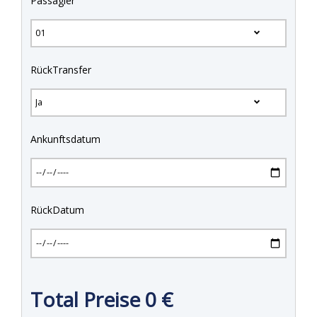
Passagier
RückTransfer
Ankunftsdatum
RückDatum
Total Preise
0
€