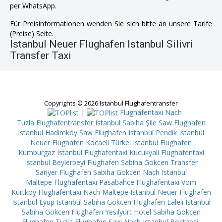
per WhatsApp.
Für Preisinformationen wenden Sie sich bitte an unsere Tarife
(Preise) Seite.
Istanbul Neuer Flughafen Istanbul Silivri
Transfer Taxi
Copyrights © 2026 Istanbul Flughafentransfer
|
Flughafentaxi Nach
Tuzla
Flughafentransfer Istanbul Sabiha Şile
Saw Flughafen
Istanbul Hadimköy
Saw Flughafen Istanbul Pendik
Istanbul
Neuer Flughafen Kocaeli
Türkei Istanbul Flughafen
Kumburgaz
Istanbul Flughafentaxi Kucukyali
Flughafentaxi
Istanbul Beylerbeyi
Flughafen Sabiha Gökcen Transfer
Sariyer
Flughafen Sabiha Gökcen Nach Istanbul
Maltepe
Flughafentaxi Pasabahce
Flughafentaxi Vom
Kurtköy
Flughafentaxi Nach Maltepe
Istanbul Neuer Flughafen
Istanbul Eyup
Istanbul Sabiha Gökcen Flughafen Laleli
Istanbul
Sabiha Gökcen Flughafen Yesilyurt
Hotel Sabiha Gökcen
Flughafen Tuzla
Flughafen Saw Nach Istanbul Bostanci