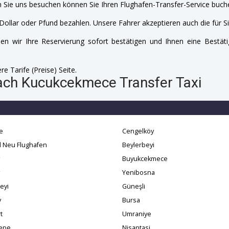
 Sie uns besuchen können Sie Ihren Flughafen-Transfer-Service buche
Dollar oder Pfund bezahlen. Unsere Fahrer akzeptieren auch die für Si
n wir Ihre Reservierung sofort bestätigen und Ihnen eine Bestäti
e Tarife (Preise) Seite.
Nach Kucukcekmece Transfer Taxi
e
Cengelköy
l Neu Flughafen
Beylerbeyi
Buyukcekmece
Yenibosna
eyi
Güneşli
y
Bursa
t
Umraniye
tepe
Nisantasi