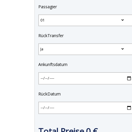
Passagier
RückTransfer
Ankunftsdatum
RückDatum
Total Preise
0
€