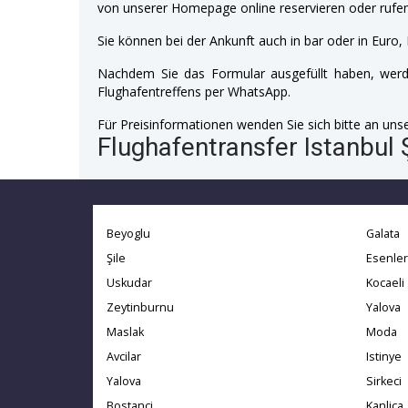
von unserer Homepage online reservieren oder rufen
Sie können bei der Ankunft auch in bar oder in Euro, 
Nachdem Sie das Formular ausgefüllt haben, werde
Flughafentreffens per WhatsApp.
Für Preisinformationen wenden Sie sich bitte an unser
Flughafentransfer Istanbul Ş
Beyoglu
Galata
Şile
Esenler
Uskudar
Kocaeli
Zeytinburnu
Yalova
Maslak
Moda
Avcilar
Istinye
Yalova
Sirkeci
Bostanci
Kanlica