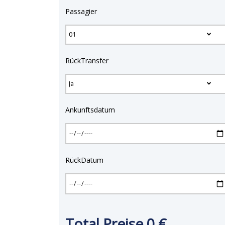
Passagier
RückTransfer
Ankunftsdatum
RückDatum
Total Preise
0
€