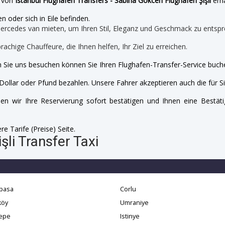
e von
Istanbul Flughafen Transfers - Sabiha Gökcen Flughafen Şişli
erha
n oder sich in Eile befinden.
mercedes van mieten, um Ihren Stil, Eleganz und Geschmack zu entspr
prachige Chauffeure, die Ihnen helfen, Ihr Ziel zu erreichen.
 Sie uns besuchen können Sie Ihren Flughafen-Transfer-Service buche
Dollar oder Pfund bezahlen. Unsere Fahrer akzeptieren auch die für Si
n wir Ihre Reservierung sofort bestätigen und Ihnen eine Bestäti
e Tarife (Preise) Seite.
li Transfer Taxi
pasa
Corlu
köy
Umraniye
tepe
Istinye