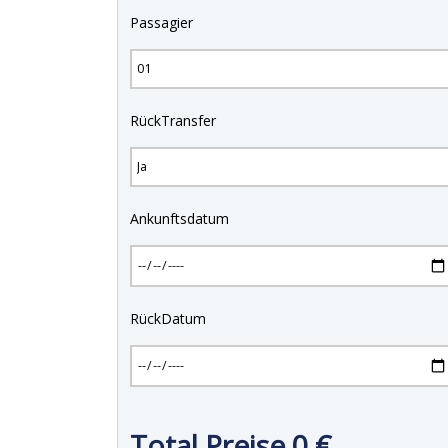
Passagier
RückTransfer
Ankunftsdatum
RückDatum
Total Preise
0
€