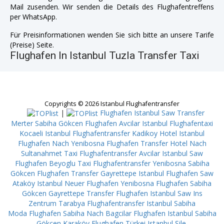
Mail zusenden. Wir senden die Details des Flughafentreffens
per WhatsApp.
Für Preisinformationen wenden Sie sich bitte an unsere Tarife
(Preise) Seite.
Flughafen In Istanbul Tuzla Transfer Taxi
Copyrights © 2026 Istanbul Flughafentransfer
|
Flughafen Istanbul Saw Transfer
Merter
Sabiha Gökcen Flughafen Avcilar
Istanbul Flughafentaxi
Kocaeli
Istanbul Flughafentransfer Kadikoy
Hotel Istanbul
Flughafen Nach Yenibosna
Flughafen Transfer Hotel Nach
Sultanahmet
Taxi Flughafentransfer Avcilar
Istanbul Saw
Flughafen Beyoglu
Taxi Flughafentransfer Yenibosna
Sabiha
Gökcen Flughafen Transfer Gayrettepe
Istanbul Flughafen Saw
Ataköy
Istanbul Neuer Flughafen Yenibosna
Flughafen Sabiha
Gökcen Gayrettepe
Transfer Flughafen Istanbul Saw Ins
Zentrum Tarabya
Flughafentransfer Istanbul Sabiha
Moda
Flughafen Sabiha Nach Bagcilar
Flughafen Istanbul Sabiha
Gökcen Karaköy
Flughafen Türkei Istanbul Şile