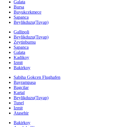
Galata
Bursa
Buyukcekmece
Sapanca
Beylikduzu(Tuyap)
Gallipoli
Beylikduzu(Tuyap)
Zeytinburnu
Sapanca
Galata
Kadikoy
Izmit
Bakirkoy
Sabiha Gokcen Flughafen
Bayrampasa
Bagcilar
Kartal
Beylikduzu(Tuyap)
Tunel
Izmit
Atasehir
Bakirkoy