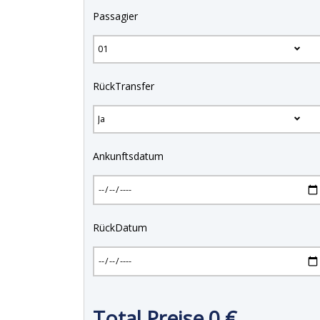
Passagier
RückTransfer
Ankunftsdatum
RückDatum
Total Preise
0
€