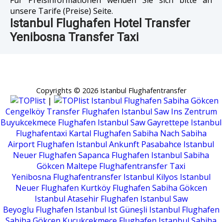
unsere Tarife (Preise) Seite.
Istanbul Flughafen Hotel Transfer
Yenibosna Transfer Taxi
Copyrights © 2026 Istanbul Flughafentransfer
|
Istanbul Flughafen Sabiha Gökcen
Cengelköy
Transfer Flughafen Istanbul Saw Ins Zentrum
Buyukcekmece
Flughafen Istanbul Saw Gayrettepe
Istanbul
Flughafentaxi Kartal
Flughafen Sabiha Nach Sabiha
Airport
Flughafen Istanbul Ankunft Pasabahce
Istanbul
Neuer Flughafen Sapanca
Flughafen Istanbul Sabiha
Gökcen Maltepe
Flughafentransfer Taxi
Yenibosna
Flughafentransfer Istanbul Kilyos
Istanbul
Neuer Flughafen Kurtköy
Flughafen Sabiha Gökcen
Istanbul Atasehir
Flughafen Istanbul Saw
Beyoglu
Flughafen Istanbul Ist Güneşli
Istanbul Flughafen
Sabiha Gökcen Kucukcekmece
Flughafen Istanbul Sabiha