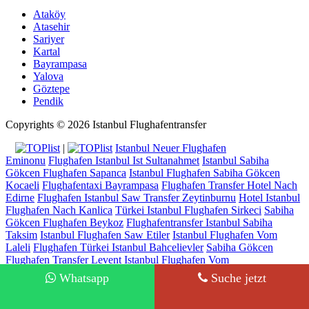
Ataköy
Atasehir
Sariyer
Kartal
Bayrampasa
Yalova
Göztepe
Pendik
Copyrights © 2026 Istanbul Flughafentransfer
|
Istanbul Neuer Flughafen
Eminonu
Flughafen Istanbul Ist Sultanahmet
Istanbul Sabiha
Gökcen Flughafen Sapanca
Istanbul Flughafen Sabiha Gökcen
Kocaeli
Flughafentaxi Bayrampasa
Flughafen Transfer Hotel Nach
Edirne
Flughafen Istanbul Saw Transfer Zeytinburnu
Hotel Istanbul
Flughafen Nach Kanlica
Türkei Istanbul Flughafen Sirkeci
Sabiha
Gökcen Flughafen Beykoz
Flughafentransfer Istanbul Sabiha
Taksim
Istanbul Flughafen Saw Etiler
Istanbul Flughafen Vom
Laleli
Flughafen Türkei Istanbul Bahcelievler
Sabiha Gökcen
Flughafen Transfer Levent
Istanbul Flughafen Vom
Yesilyurt
Istanbul Neuer Flughafen Abflug Bahcelievler
Flughafen
Whatsapp
Suche jetzt
Istanbul Saw Bursa
Ayjemal Turizm - Lisence No: 14942