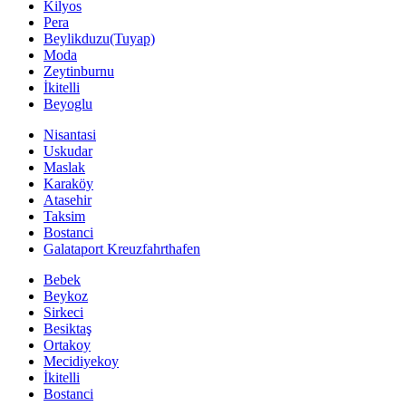
Kilyos
Pera
Beylikduzu(Tuyap)
Moda
Zeytinburnu
İkitelli
Beyoglu
Nisantasi
Uskudar
Maslak
Karaköy
Atasehir
Taksim
Bostanci
Galataport Kreuzfahrthafen
Bebek
Beykoz
Sirkeci
Besiktaş
Ortakoy
Mecidiyekoy
İkitelli
Bostanci