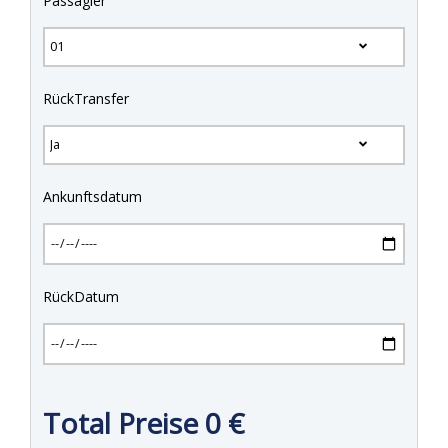
Passagier
RückTransfer
Ankunftsdatum
RückDatum
Total Preise
0
€