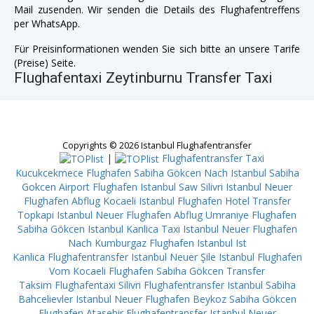
Mail zusenden. Wir senden die Details des Flughafentreffens
per WhatsApp.
Für Preisinformationen wenden Sie sich bitte an unsere Tarife
(Preise) Seite.
Flughafentaxi Zeytinburnu Transfer Taxi
Copyrights © 2026 Istanbul Flughafentransfer
|
Flughafentransfer Taxi
Kucukcekmece
Flughafen Sabiha Gökcen Nach Istanbul Sabiha
Gokcen Airport
Flughafen Istanbul Saw Silivri
Istanbul Neuer
Flughafen Abflug Kocaeli
Istanbul Flughafen Hotel Transfer
Topkapi
Istanbul Neuer Flughafen Abflug Umraniye
Flughafen
Sabiha Gökcen Istanbul Kanlica
Taxi Istanbul Neuer Flughafen
Nach Kumburgaz
Flughafen Istanbul Ist
Kanlica
Flughafentransfer Istanbul Neuer Şile
Istanbul Flughafen
Vom Kocaeli
Flughafen Sabiha Gökcen Transfer
Taksim
Flughafentaxi Silivri
Flughafentransfer Istanbul Sabiha
Bahcelievler
Istanbul Neuer Flughafen Beykoz
Sabiha Gökcen
Flughafen Atasehir
Flughafentransfer Istanbul Neuer