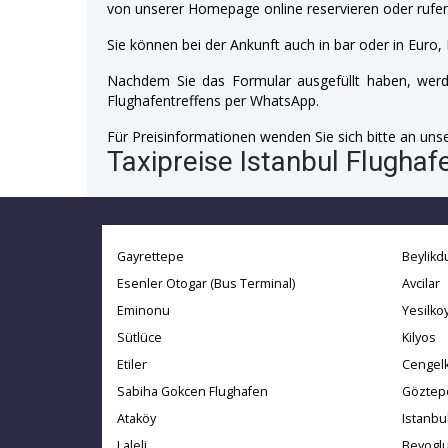
von unserer Homepage online reservieren oder rufen
Sie können bei der Ankunft auch in bar oder in Euro, 
Nachdem Sie das Formular ausgefüllt haben, werde
Flughafentreffens per WhatsApp.
Für Preisinformationen wenden Sie sich bitte an unser
Taxipreise Istanbul Flugha
Gayrettepe
Beylikd
Esenler Otogar (Bus Terminal)
Avcilar
Eminonu
Yesilko
Sütlüce
Kilyos
Etiler
Cengel
Sabiha Gokcen Flughafen
Göztep
Ataköy
Istanbu
Laleli
Beyogl