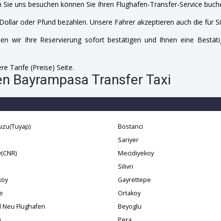
 Sie uns besuchen können Sie Ihren Flughafen-Transfer-Service buche
Dollar oder Pfund bezahlen. Unsere Fahrer akzeptieren auch die für Si
n wir Ihre Reservierung sofort bestätigen und Ihnen eine Bestäti
e Tarife (Preise) Seite.
fen Bayrampasa Transfer Taxi
uzu(Tuyap)
Bostanci
Sariyer
y(CNR)
Mecidiyekoy
Silivri
köy
Gayrettepe
e
Ortakoy
l Neu Flughafen
Beyoglu
u
Pera