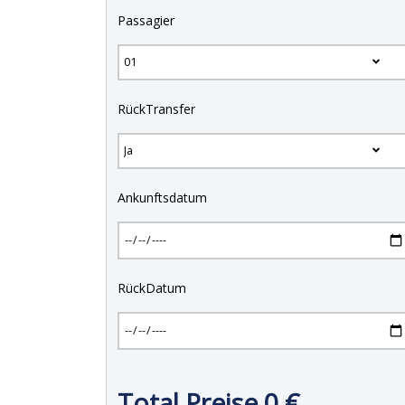
Passagier
RückTransfer
Ankunftsdatum
RückDatum
Total Preise
0
€