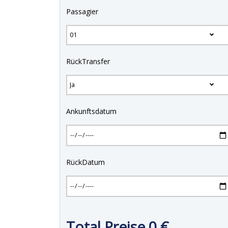
Passagier
RückTransfer
Ankunftsdatum
RückDatum
Total Preise
0
€