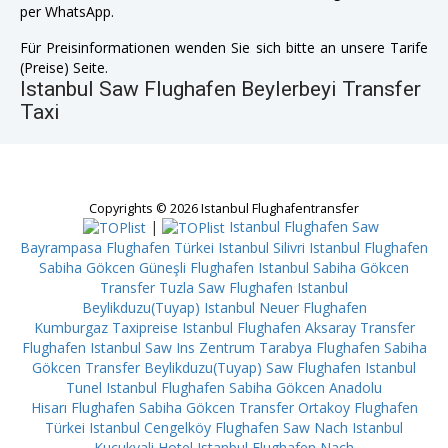
per WhatsApp.
Für Preisinformationen wenden Sie sich bitte an unsere Tarife
(Preise) Seite.
Istanbul Saw Flughafen Beylerbeyi Transfer
Taxi
Copyrights © 2026 Istanbul Flughafentransfer
|
Istanbul Flughafen Saw
Bayrampasa
Flughafen Türkei Istanbul Silivri
Istanbul Flughafen
Sabiha Gökcen Güneşli
Flughafen Istanbul Sabiha Gökcen
Transfer Tuzla
Saw Flughafen Istanbul
Beylikduzu(Tuyap)
Istanbul Neuer Flughafen
Kumburgaz
Taxipreise Istanbul Flughafen Aksaray
Transfer
Flughafen Istanbul Saw Ins Zentrum Tarabya
Flughafen Sabiha
Gökcen Transfer Beylikduzu(Tuyap)
Saw Flughafen Istanbul
Tunel
Istanbul Flughafen Sabiha Gökcen Anadolu
Hisarı
Flughafen Sabiha Gökcen Transfer Ortakoy
Flughafen
Türkei Istanbul Cengelköy
Flughafen Saw Nach Istanbul
Kucukyali
Hotel Istanbul Flughafen Nach