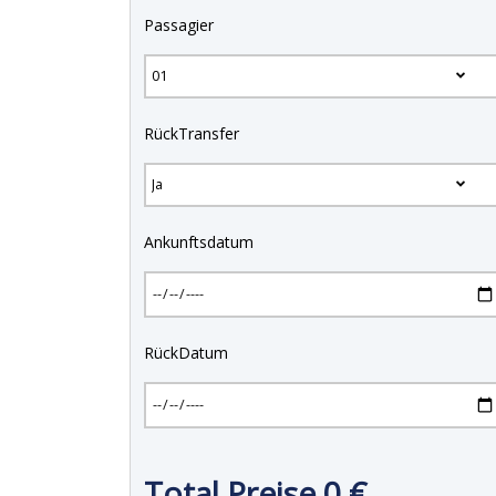
Passagier
RückTransfer
Ankunftsdatum
RückDatum
Total Preise
0
€