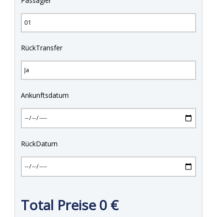
Passagier
RückTransfer
Ankunftsdatum
RückDatum
Total Preise
0
€