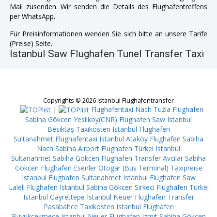
Mail zusenden. Wir senden die Details des Flughafentreffens
per WhatsApp.
Für Preisinformationen wenden Sie sich bitte an unsere Tarife
(Preise) Seite.
Istanbul Saw Flughafen Tunel Transfer Taxi
Copyrights © 2026 Istanbul Flughafentransfer
|
Flughafentaxi Nach Tuzla
Flughafen
Sabiha Gökcen Yesilkoy(CNR)
Flughafen Saw Istanbul
Besiktaş
Taxikosten Istanbul Flughafen
Sultanahmet
Flughafentaxi Istanbul Ataköy
Flughafen Sabiha
Nach Sabiha Airport
Flughafen Türkei Istanbul
Sultanahmet
Sabiha Gökcen Flughafen Transfer Avcilar
Sabiha
Gökcen Flughafen Esenler Otogar (Bus Terminal)
Taxipreise
Istanbul Flughafen Sultanahmet
Istanbul Flughafen Saw
Laleli
Flughafen Istanbul Sabiha Gökcen Sirkeci
Flughafen Türkei
Istanbul Gayrettepe
Istanbul Neuer Flughafen Transfer
Pasabahce
Taxikosten Istanbul Flughafen
Buyukcekmece
Istanbul Neuer Flughafen Izmit
Sabiha Gökcen