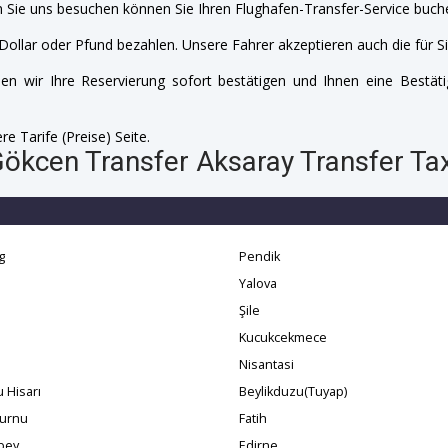
 Sie uns besuchen können Sie Ihren Flughafen-Transfer-Service buche
Dollar oder Pfund bezahlen. Unsere Fahrer akzeptieren auch die für Si
n wir Ihre Reservierung sofort bestätigen und Ihnen eine Bestäti
e Tarife (Preise) Seite.
Gökcen Transfer Aksaray Transfer Tax
g
Pendik
Yalova
i
Şile
Kucukcekmece
Nisantasi
 Hisarı
Beylikduzu(Tuyap)
burnu
Fatih
bey
Edirne