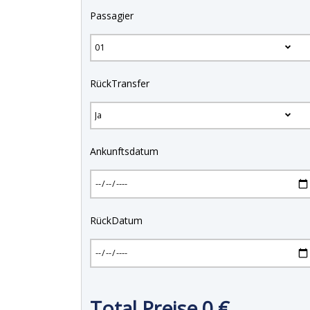
Passagier
RückTransfer
Ankunftsdatum
RückDatum
Total Preise
0
€